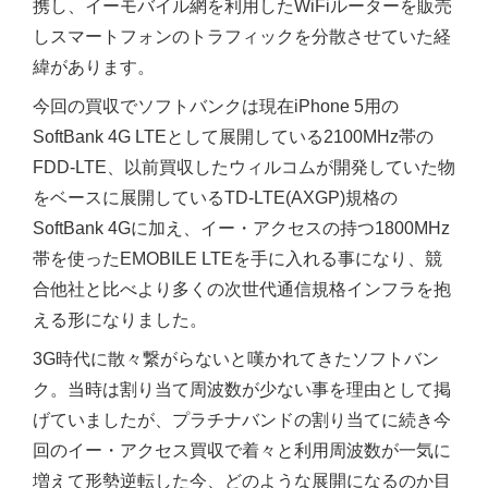
携し、イーモバイル網を利用したWiFiルーターを販売
しスマートフォンのトラフィックを分散させていた経
緯があります。
今回の買収でソフトバンクは現在iPhone 5用の
SoftBank 4G LTEとして展開している2100MHz帯の
FDD-LTE、以前買収したウィルコムが開発していた物
をベースに展開しているTD-LTE(AXGP)規格の
SoftBank 4Gに加え、イー・アクセスの持つ1800MHz
帯を使ったEMOBILE LTEを手に入れる事になり、競
合他社と比べより多くの次世代通信規格インフラを抱
える形になりました。
3G時代に散々繋がらないと嘆かれてきたソフトバン
ク。当時は割り当て周波数が少ない事を理由として掲
げていましたが、プラチナバンドの割り当てに続き今
回のイー・アクセス買収で着々と利用周波数が一気に
増えて形勢逆転した今、どのような展開になるのか目