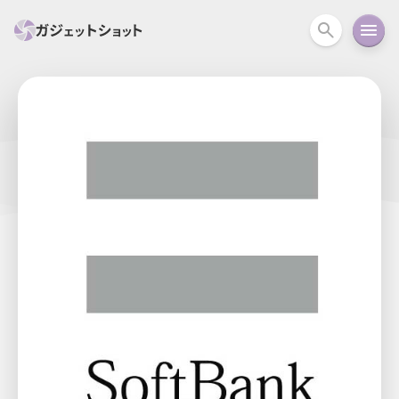
すべて
スマホ
PC関連
カメラ
ウェアラ
セール情報
スマートホーム
アクションカメラ
カメラ
回線
iPhone
iPad
Mac
Android
コラム
ガイド
ニュース
オーディオ
周辺機器