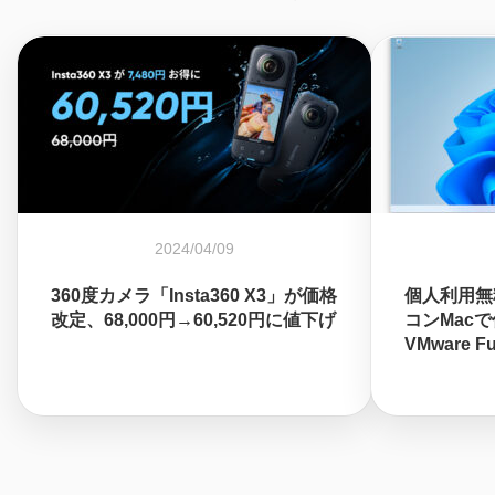
2024/04/09
360度カメラ「Insta360 X3」が価格
個人利用無
改定、68,000円→60,520円に値下げ
コンMacで
VMware F