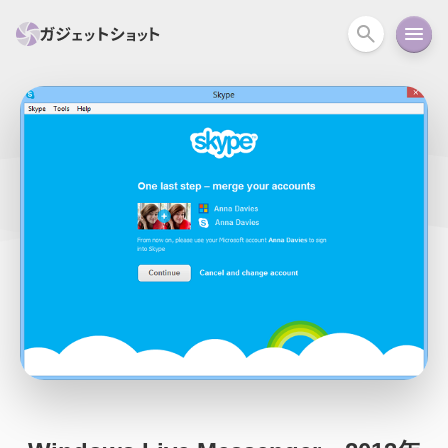
すべて
スマホ
PC関連
カメラ
ウェアラ
セール情報
スマートホーム
アクションカメラ
カメラ
回線
iPhone
iPad
Mac
Android
コラム
ガイド
ニュース
オーディオ
周辺機器