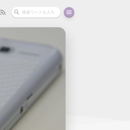
ーディオ
充電関連
その他
oid
コラム
ガイド