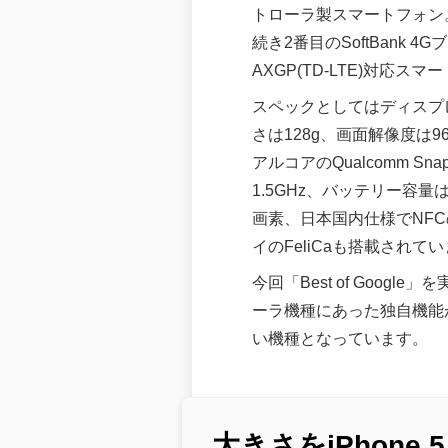
トローラ製スマートフォン。
続き2番目のSoftBank 
AXGP(TD-LTE)対応ス
スペックとしてはディスプレ
さは128g、画面解像度は96
アルコアのQualcomm Snapd
1.5GHz、バッテリー容量は
画素、日本国内仕様でNF
イのFeliCaも搭載されて
今回「Best of Goog
ーラ機種にあった独自機能が厳
い機種となっています。
大きさをiPhone 