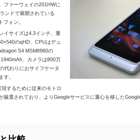
ファーウェイの201HWに
4Gブランドで展開されている
マートフォン。
イサイズは4.3インチ、重
0×540のqHD、CPUはデュ
ragon S4 MSM8960の
1940mAh、カメラは800万
Cの代わりにおサイフケータ
います。
le」を実現するために従来のモトロ
選されており、よりGoogleサービスに重心を移したGoogleに
5と比較