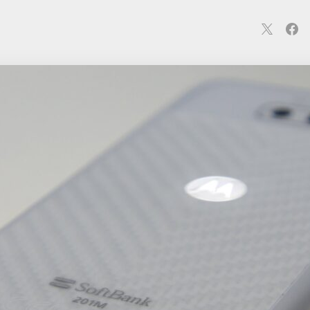
連
カメラ
ウェアラブル
スマートホーム
車・バイク
オ
ションカメラ
カメラ
回線
iPhone
iPad
Mac
Andr