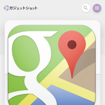
すべて
スマホ
PC関連
カメラ
ウェアラ
セール情報
スマートホーム
アクションカメラ
カメラ
回線
iPhone
iPad
Mac
Android
コラム
ガイド
ニュース
オーディオ
周辺機器