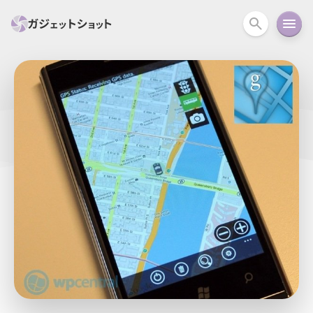
すべて
スマホ
PC関連
カメラ
ウェアラ
セール情報
スマートホーム
アクションカメラ
カメラ
回線
iPhone
iPad
Mac
Android
コラム
ガイド
ニュース
オーディオ
周辺機器