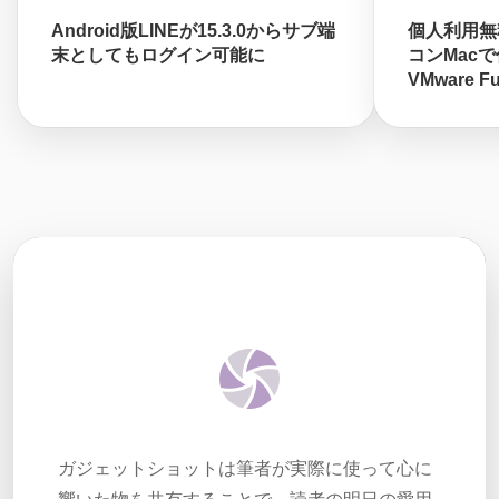
Android版LINEが15.3.0からサブ端
個人利用無
末としてもログイン可能に
コンMacで
VMware F
ガジェットショットは筆者が実際に使って心に