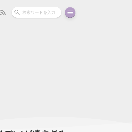
ーディオ
充電関連
その他
oid
コラム
ガイド