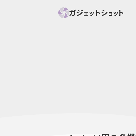
すべて
スマホ
PC関
セール情報
スマートホーム
アク
ニュース
オーディオ
周辺機器