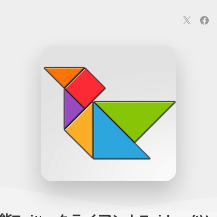
連
カメラ
ウェアラブル
スマートホーム
車・バイク
オ
ションカメラ
カメラ
回線
iPhone
iPad
Mac
Andr