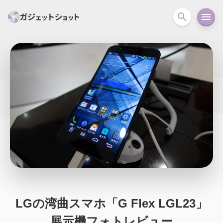
すべて
スマホ
PC関連
カメラ
ウェアラ
セール情報
スマートホーム
アクションカメラ
カメラ
回線
iPhone
iPad
Mac
Android
コラム
ガイド
ニュース
オーディオ
周辺機器
LGの湾曲スマホ「G Flex LGL23」
展示機フォトレビュー