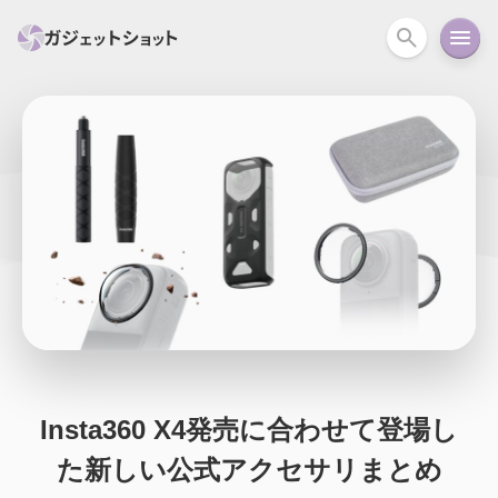
すべて
スマホ
PC関連
カメラ
ウェアラ
セール情報
スマートホーム
アクションカメラ
カメラ
回線
iPhone
iPad
Mac
Android
コラム
ガイド
ニュース
オーディオ
周辺機器
Insta360 X4発売に合わせて登場し
た新しい公式アクセサリまとめ