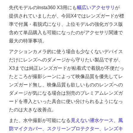
先代モデルのInsta360 X3用にも
幅広いアクセサリ
が
提供されていましたが、今回X4ではレンズガードが標
準で付属・着脱式になり、上位モデルの強化ガラス版
含めて単品購入も可能になったのがアクセサリ関連で
最大の特筆事項。
アクションカメラ的に使う場合も少なくないデバイス
だけにレンズへのダメージから守りたい製品ですが、
X3までは純正レンズガードが粘着式で着脱が不便だっ
たところが撮影シーンによって映像品質を優先してレ
ンズガード無し、映像品質も欲しいもののレンズへの
ダメージが気になる場合は別売のプレミアムレンズガ
ードを導入といった具合に使い分けられるようになっ
たのは大きな改善点。
また、水中撮影が可能になる
見えない潜水ケース
、
風
防マイクカバー
、
スクリーンプロテクター
、
レンズキ