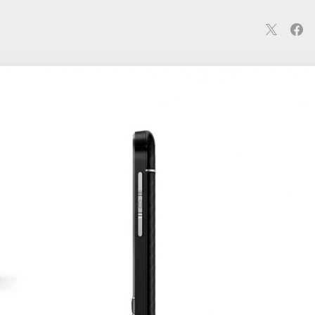
連
カメラ
ウェアラブル
スマートホーム
車・バイク
オ
ションカメラ
カメラ
回線
iPhone
iPad
Mac
Andr