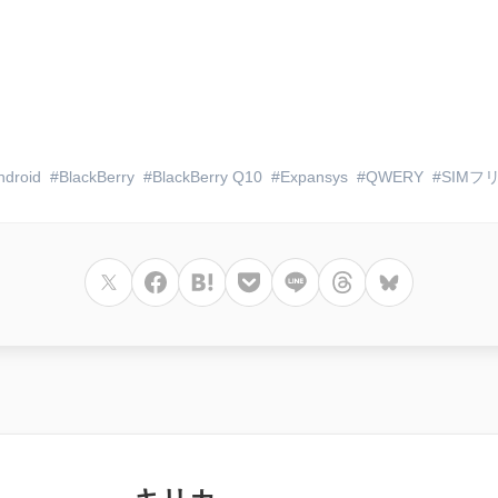
ndroid
BlackBerry
BlackBerry Q10
Expansys
QWERY
SIMフ