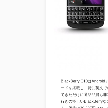
BlackBerry Q10はA
ードを搭載し、特に英文で
てきただけに通話品質も非常
行きの怪しいBlackBe