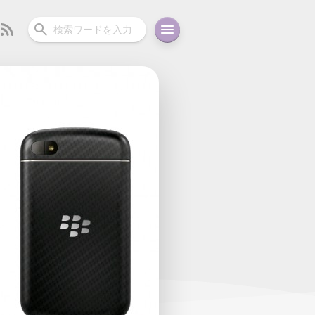
ーディオ
充電関連
その他
oid
コラム
ガイド