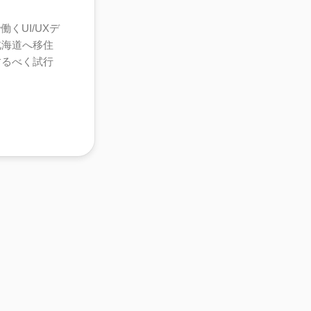
くUI/UXデ
北海道へ移住
するべく試行