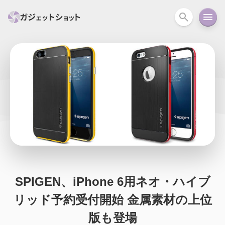
すべて
スマホ
PC関連
カメラ
ウェアラ
セール情報
スマートホーム
アクションカメラ
カメラ
回線
iPhone
iPad
Mac
Android
コラム
ガイド
ニュース
オーディオ
周辺機器
SPIGEN、iPhone 6用ネオ・ハイブ
リッド予約受付開始 金属素材の上位
版も登場