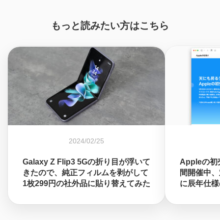
もっと読みたい方はこちら
2024/02/25
Galaxy Z Flip3 5Gの折り目が浮いて
Appleの
きたので、純正フィルムを剥がして
間開催中、対
1枚299円の社外品に貼り替えてみた
に辰年仕様の