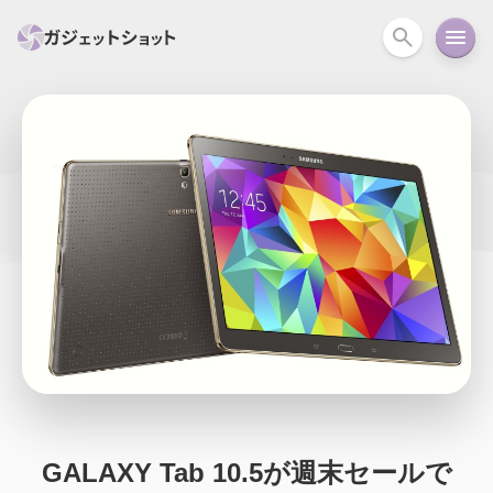
すべて
スマホ
PC関連
カメラ
ウェアラ
セール情報
スマートホーム
アクションカメラ
カメラ
回線
iPhone
iPad
Mac
Android
コラム
ガイド
ニュース
オーディオ
周辺機器
GALAXY Tab 10.5が週末セールで