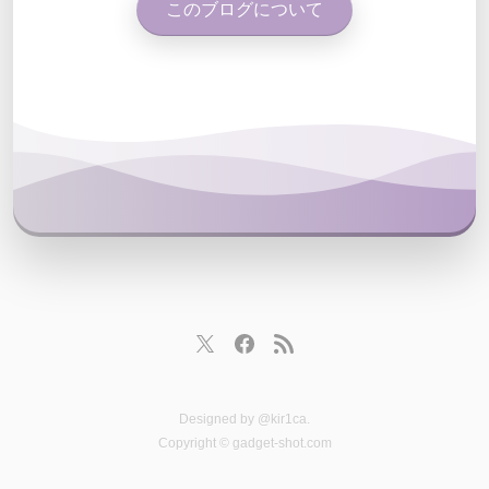
このブログについて
Designed by
@kir1ca
.
Copyright © gadget-shot.com