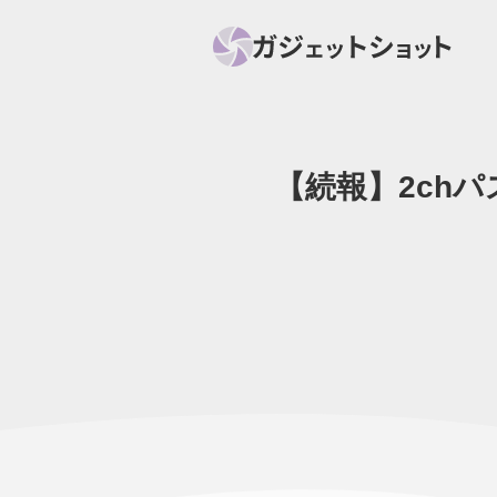
【続報】2ch
すべて
スマホ
PC関
セール情報
スマートホーム
アク
ニュース
オーディオ
周辺機器
ガジェットショット
ニュー