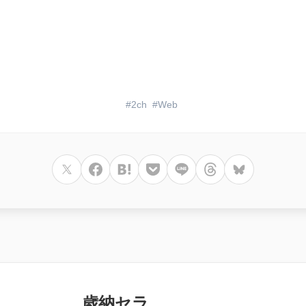
2ch
Web
歳納セラ