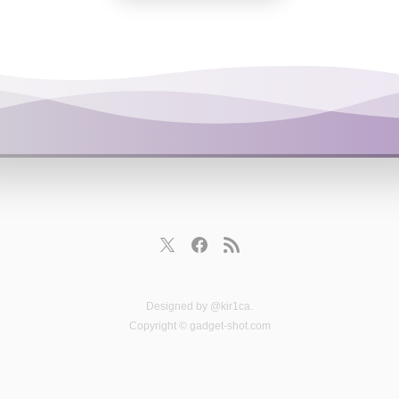
Designed by
@kir1ca
.
Copyright © gadget-shot.com