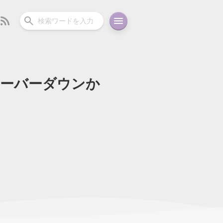
サーバーダウンか
ーディオ
充電関連
その他
oid
コラム
ガイド