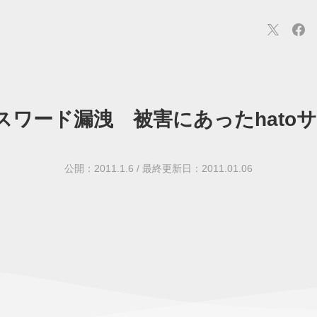
パスワード漏洩 被害にあったhato
連
カメラ
ウェアラブル
スマートホーム
車・バイク
オ
ションカメラ
カメラ
回線
iPhone
iPad
Mac
Andr
公開：2011.1.6
/
最終更新日：2011.01.06
ス