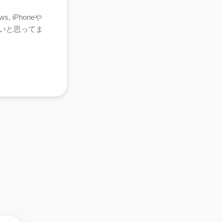
, iPhoneや
いいと思ってま