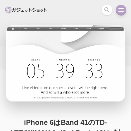
すべて
スマホ
PC関連
カメラ
ウェアラ
セール情報
スマートホーム
アクションカメラ
カメラ
回線
iPhone
iPad
Mac
Android
コラム
ガイド
ニュース
オーディオ
周辺機器
iPhone 6はBand 41のTD-