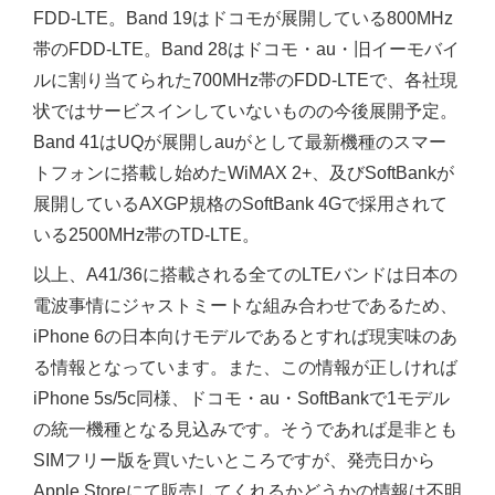
FDD-LTE。Band 19はドコモが展開している800MHz
帯のFDD-LTE。Band 28はドコモ・au・旧イーモバイ
ルに割り当てられた700MHz帯のFDD-LTEで、各社現
状ではサービスインしていないものの今後展開予定。
Band 41はUQが展開しauがとして最新機種のスマー
トフォンに搭載し始めたWiMAX 2+、及びSoftBankが
展開しているAXGP規格のSoftBank 4Gで採用されて
いる2500MHz帯のTD-LTE。
以上、A41/36に搭載される全てのLTEバンドは日本の
電波事情にジャストミートな組み合わせであるため、
iPhone 6の日本向けモデルであるとすれば現実味のあ
る情報となっています。また、この情報が正しければ
iPhone 5s/5c同様、ドコモ・au・SoftBankで1モデル
の統一機種となる見込みです。そうであれば是非とも
SIMフリー版を買いたいところですが、発売日から
Apple Storeにて販売してくれるかどうかの情報は不明