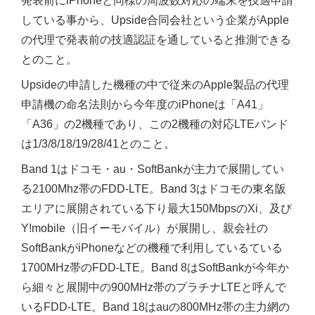
発表前にiPhoneと同様の周波数対応の端末を技適申請
している事から、Upside合同会社という企業がApple
の代理で発表前の技適認証を通していると推測できる
とのこと。
Upsideの申請した機種の中で従来のApple製品の代理
申請機の命名法則から今年度のiPhoneは「A41」
「A36」の2機種であり、この2機種の対応LTEバンド
は1/3/8/18/19/28/41とのこと。
Band 1はドコモ・au・SoftBankが主力で展開してい
る2100Mhz帯のFDD-LTE。Band 3はドコモの東名阪
エリアに展開されている下り最大150MbpsのXi、及び
Y!mobile（旧イーモバイル）が展開し、親会社の
SoftBankがiPhoneなどの機種で利用しているている
1700MHz帯のFDD-LTE。Band 8はSoftBankが今年か
ら細々と展開中の900MHz帯のプラチナLTEと呼んで
いるFDD-LTE。Band 18はauの800MHz帯の主力網の