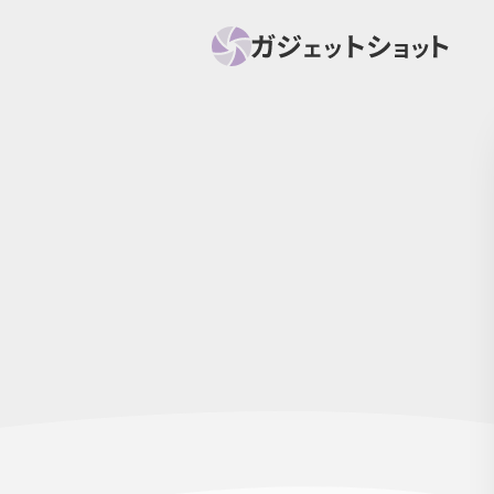
すべて
スマホ
PC関
セール情報
スマートホーム
アク
ニュース
オーディオ
周辺機器