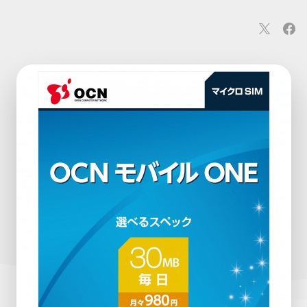
連
カメラ
ウェアラブル
スマートホーム
車・バイク
オ
ションカメラ
カメラ
回線
iPhone
iPad
Mac
Andr