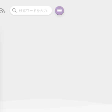
ーディオ
充電関連
その他
oid
コラム
ガイド