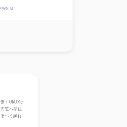
格安SIM
くUI/UXデ
北海道へ移住
するべく試行