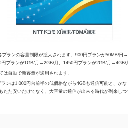
プランの容量制限が拡大されます。900円プランが50MB/日→7
100円プランが1GB/月→2GB/月、1450円プランが2GB/月→4
ては自動で新容量が適用されます。
円プランは1,000円台前半の低価格ながら4GBも通信可能と、
Oもただ安いだけでなく、大容量の通信が出来る時代が到来しつ