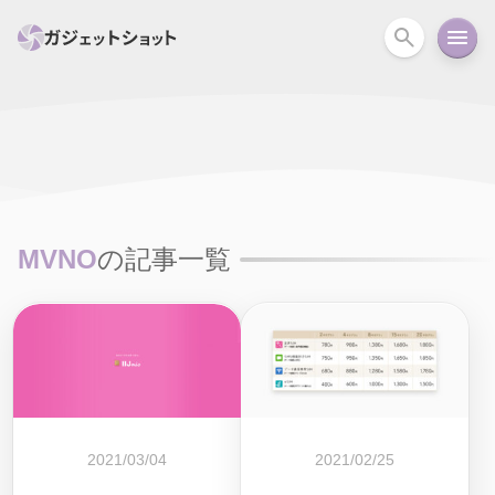
すべて
スマホ
PC関連
カメラ
ウェアラ
セール情報
スマートホーム
アクションカメラ
カメラ
MVNO
の記事一覧
回線
iPhone
iPad
Mac
Android
コラム
ガイド
ニュース
オーディオ
周辺機器
2021/03/04
2021/02/25