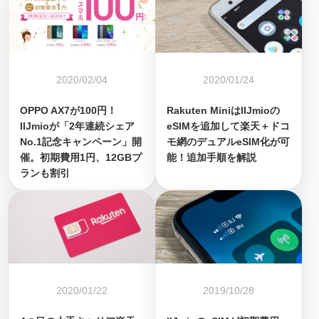
2020/02/04
2020/01/24
OPPO AX7が100円！
Rakuten MiniはIIJmioの
IIJmioが「2年連続シェア
eSIMを追加して楽天＋ドコ
No.1記念キャンペーン」開
モ網のデュアルeSIM化が可
催。初期費用1円、12GBプ
能！追加手順を解説
ランも割引
2020/01/22
2019/10/28