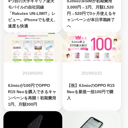
4つ目の大手キャリア楽天
IIJmioのeSIMが初期費用
モバイルの自社回線
3,000円→1円、月額1,520
「Rakuten UN-LIMIT」レ
円→520円で3ヶ月使えるキ
ビュー。iPhoneでも使え、
ャンペーンが本日早期終了
速度も快適
へ
2019/03/01
2019/02/22
IIJmioが100円でOPPO
【祝】IIJmioのOPPO R15
R15 Neoを購入できるキャ
Neoを新規一括100円で購
ンペーンを再開！初期費用
入
1円、月額300円