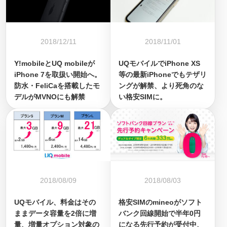
2018/12/11
2018/11/01
Y!mobileとUQ mobileが
UQモバイルでiPhone XS
iPhone 7を取扱い開始へ。
等の最新iPhoneでもテザリ
防水・FeliCaを搭載したモ
ングが解禁、より死角のな
デルがMVNOにも解禁
い格安SIMに。
2018/08/09
2018/08/03
UQモバイル、料金はその
格安SIMのmineoがソフト
ままデータ容量を2倍に増
バンク回線開始で半年0円
量、増量オプション対象の
になる先行予約が受付中、