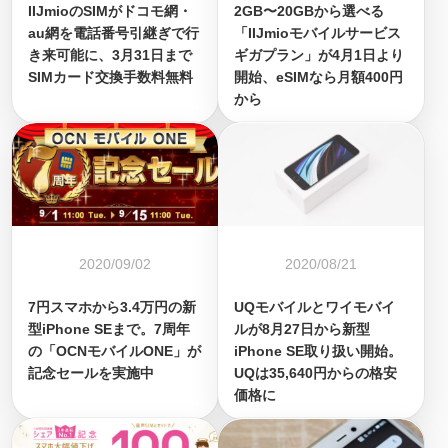
IIJmioのSIMがドコモ網・
2GB〜20GBから選べる
au網を電話番号引継ぎで行
「IIJmioモバイルサービス
き来可能に、3月31日まで
ギガプラン」が4月1日より
SIMカード交換手数料無料
開始、eSIMなら月額400円
から
2020/09/02
2020/08/21
7円スマホから3.4万円の新
UQモバイルとワイモバイ
型iPhone SEまで。7周年
ルが8月27日から新型
の「OCNモバイルONE」が
iPhone SE取り扱い開始。
記念セールを実施中
UQは35,640円からの格安
価格に