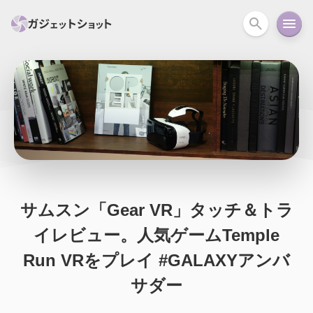
すべて
スマホ
PC関連
カメラ
ウェアラ
セール情報
スマートホーム
アクションカメラ
カメラ
回線
iPhone
iPad
Mac
Android
コラム
ガイド
ニュース
オーディオ
周辺機器
サムスン「Gear VR」タッチ＆トラ
イレビュー。人気ゲームTemple
Run VRをプレイ #GALAXYアンバ
サダー