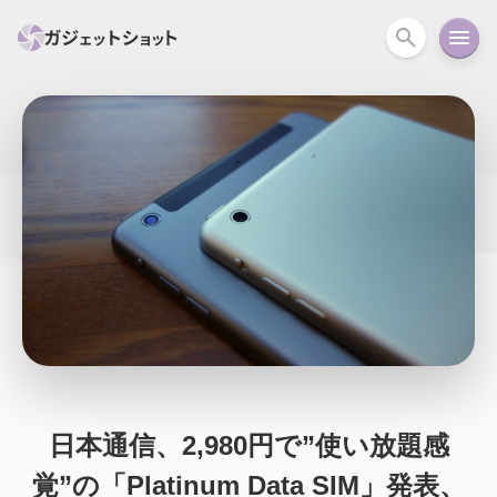
すべて
スマホ
PC関連
カメラ
ウェアラ
セール情報
スマートホーム
アクションカメラ
カメラ
回線
iPhone
iPad
Mac
Android
コラム
ガイド
ニュース
オーディオ
周辺機器
日本通信、2,980円で”使い放題感
覚”の「Platinum Data SIM」発表、