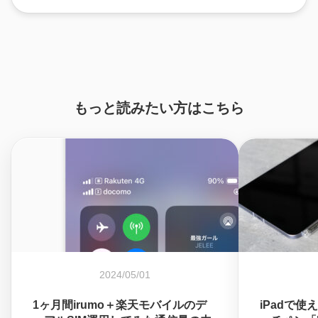
もっと読みたい方はこちら
2024/05/01
1ヶ月間irumo＋楽天モバイルのデ
iPadで