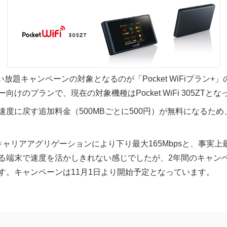
i使い放題キャンペーンの対象となるのが「Pocket WiFiプラン+」の加
向けのプランで、現在の対象機種はPocket WiFi 305ZTと
速度に戻す追加料金（500MBごとに500円）が無料になるた
ZTは現状キャリアアグリゲーションにより下り最大165Mbpsと、事実
かる端末で速度を活かしきれない感じでしたが、2年間のキャン
す。キャンペーンは11月1日より開始予定となっています。