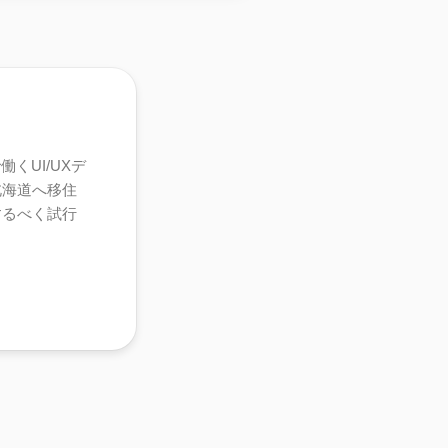
くUI/UXデ
北海道へ移住
するべく試行