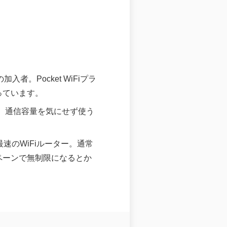
入者。Pocket WiFiプラ
なっています。
め、通信容量を気にせず使う
上最速のWiFiルーター。通常
ペーンで無制限になるとか