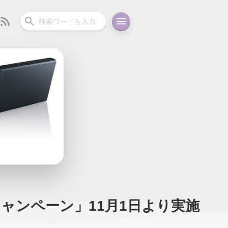
ーディオ
充電関連
その他
oid
コラム
ガイド
放題キャンペーン」11月1日より実施