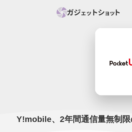
すべて
スマホ
PC関
セール情報
スマートホーム
アク
ニュース
オーディオ
周辺機器
Y!mobile、2年間通信量無制