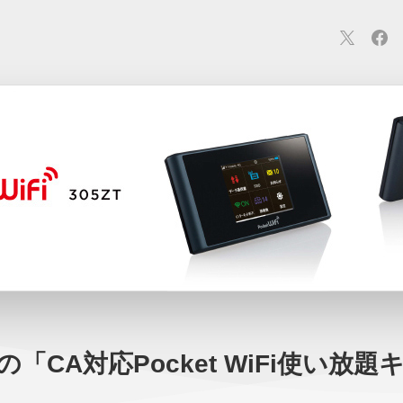
連
カメラ
ウェアラブル
スマートホーム
車・バイク
オ
ションカメラ
カメラ
回線
iPhone
iPad
Mac
Andr
限の「CA対応Pocket WiFi使い