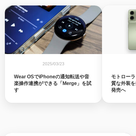
2025/03/23
Wear OSでiPhoneの通知転送や音
モトローラ、
楽操作連携ができる「Merge」を試
質な外装を採
す
発売へ