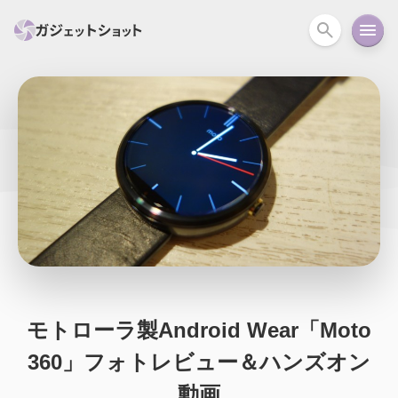
すべて
スマホ
PC関連
カメラ
ウェアラ
セール情報
スマートホーム
アクションカメラ
カメラ
回線
iPhone
iPad
Mac
Android
コラム
ガイド
ニュース
オーディオ
周辺機器
モトローラ製Android Wear「Moto
360」フォトレビュー＆ハンズオン
動画