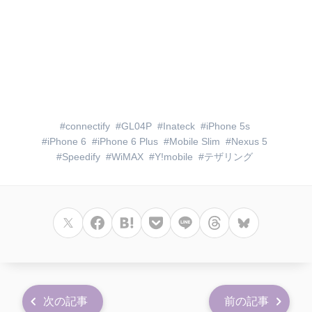
connectify
GL04P
Inateck
iPhone 5s
iPhone 6
iPhone 6 Plus
Mobile Slim
Nexus 5
Speedify
WiMAX
Y!mobile
テザリング
次の記事
前の記事