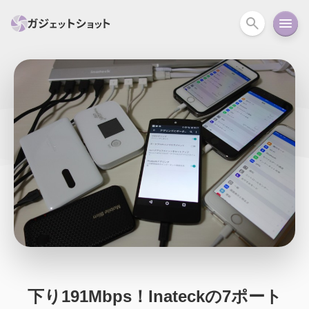
すべて
スマホ
PC関連
カメラ
ウェアラ
セール情報
スマートホーム
アクションカメラ
カメラ
回線
iPhone
iPad
Mac
Android
コラム
ガイド
ニュース
オーディオ
周辺機器
下り191Mbps！Inateckの7ポート