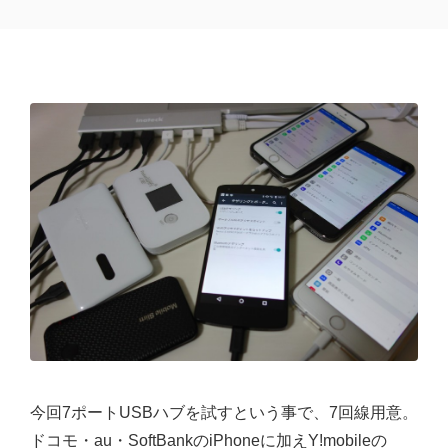
今回7ポートUSBハブを試すという事で、7回線用意。
ドコモ・au・SoftBankのiPhoneに加えY!mobileの