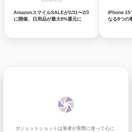
2025/01/31
AmazonスマイルSALEが1/31〜2/3
iPhone 
に開催、日用品が最大8%還元に
なる9つの
ガジェットショットは筆者が実際に使って心に