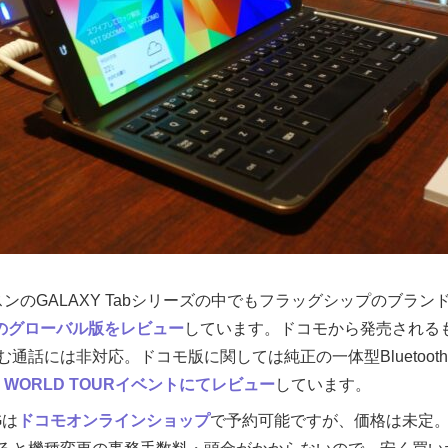
4はサムスンのGALAXY Tabシリーズの中でもフラッグシップのブラ
ーのグローバル版をレビュー
しています。ドコモから発売されるも
含む通話には非対応。ドコモ版に関しては純正の一体型Bluetoo
Y WORLD TOURイベントにてレビュー
しています。
3Gは
ドコモオンラインショップ
で予約可能ですが、価格は未定