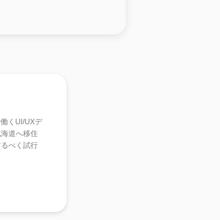
くUI/UXデ
北海道へ移住
するべく試行