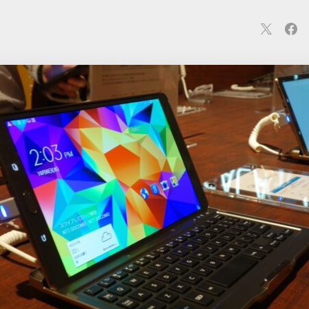
連
カメラ
ウェアラブル
スマートホーム
車・バイク
オ
ションカメラ
カメラ
回線
iPhone
iPad
Mac
Andr