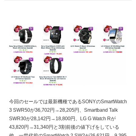
今回のセールでは最新機種であるSONYのSmartWatch
3 SWR50が36,702円→28,205円、Smartband Talk
SWR30が28,142円→18,800円、LG G Watch Rが
43,820円→31,340円と3割前後の値下げをしている
他、一世代前のSmartWatch 2 SW2が26,621円→9,395