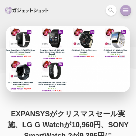
すべて
スマホ
PC関連
カメラ
ウェアラ
セール情報
スマートホーム
アクションカメラ
カメラ
回線
iPhone
iPad
Mac
Android
コラム
ガイド
ニュース
オーディオ
周辺機器
EXPANSYSがクリスマスセール実
施、LG G Watchが10,960円、SONY
SmartWatch 2が9,395円に