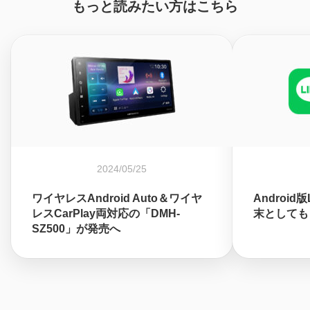
もっと読みたい方はこちら
2024/05/25
ワイヤレスAndroid Auto＆ワイヤ
Android
レスCarPlay両対応の「DMH-
末としても
SZ500」が発売へ