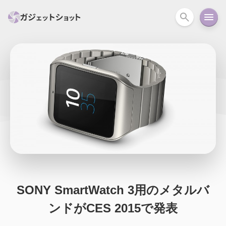
すべて
スマホ
PC関連
カメラ
ウェアラ
セール情報
スマートホーム
アクションカメラ
カメラ
回線
iPhone
iPad
Mac
Android
コラム
ガイド
ニュース
オーディオ
周辺機器
SONY SmartWatch 3用のメタルバ
ンドがCES 2015で発表