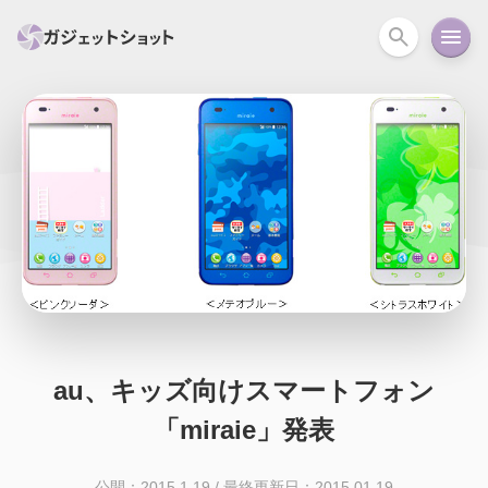
すべて
スマホ
PC関連
カメラ
ウェアラ
セール情報
スマートホーム
アクションカメラ
カメラ
回線
iPhone
iPad
Mac
Android
コラム
ガイド
ニュース
オーディオ
周辺機器
au、キッズ向けスマートフォン
「miraie」発表
公開：2015.1.19
/
最終更新日：2015.01.19