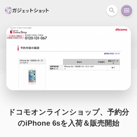
すべて
スマホ
PC関連
カメラ
ウェアラ
セール情報
スマートホーム
アクションカメラ
カメラ
回線
iPhone
iPad
Mac
Android
コラム
ガイド
ニュース
オーディオ
周辺機器
ドコモオンラインショップ、予約分
のiPhone 6sを入荷＆販売開始