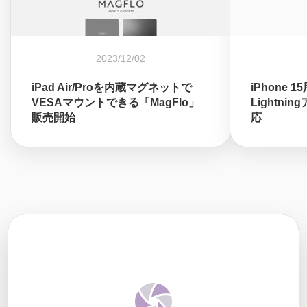
2023/12/02
iPad Air/Proを内蔵マグネットで
iPhone 1
VESAマウントできる「MagFlo」
Lightni
販売開始
応