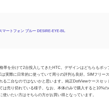
リー スマートフォン ブルー DESIRE-EYE-BL
価格帯を分けて2台投入してきたHTC。デザインはどちらもポ
e EYEは実際に日常的に使っていて周りの評判も良好。SIMフリ
る二台なのではないかと思います。純正DotViewケースセ
は売り切れている様子。なお、本体のみで購入すると10%のA
に使いたい方はそちらの方がお買い得となっています。