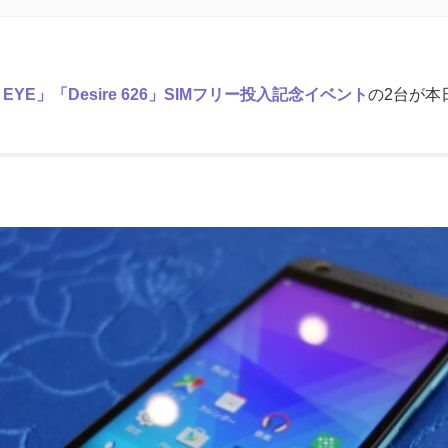
re EYE」「Desire 626」SIMフリー投入記念イベント
の2台が本