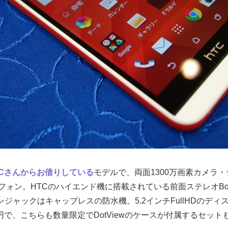
TCさんからお借りしている
モデルで、両面1300万画素カメラ
ォン。HTCのハイエンド機に搭載されている前面ステレオBoo
ヤホンジャックはキャップレスの防水機。5.2インチFullHDの
024円で、こちらも数量限定でDotViewのケースが付属するセッ