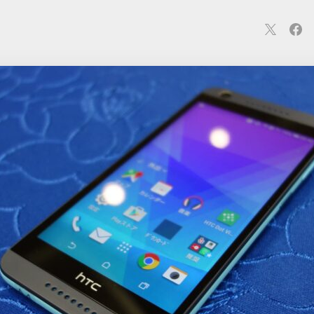
連
カメラ
ウェアラブル
スマートホーム
車・バイク
オ
ションカメラ
カメラ
回線
iPhone
iPad
Mac
Andr