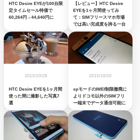
HTC Desire EYEが100台限
【レビュー】HTC Desire
定タイムセール特価で
EYEを1ヶ月間使ってみ
60,264円→44,640円に
て：SIMフリースマホ市場
では高い完成度を誇る一台
2015/10/28
2015/10/20
HTC Desire EYEを1ヶ月間
spモードのIMEI制限撤廃に
使った間に撮影した写真7
よりドコモ以外のSIMフリ
選
ー端末でデータ通信可能に