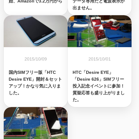
始、Amazonで3.2万円から
データ専用だと電波表示が
出ません。
2015/10/09
2015/10/01
国内SIMフリー版「HTC
HTC「Desire EYE」
Desire EYE」開封＆セット
「Desire 626」SIMフリー
アップ！かなり気に入りま
投入記念イベントに参加！
した。
質疑応答も盛り上がりまし
た。