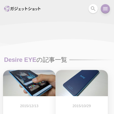
すべて
スマホ
PC関連
カメラ
ウェアラ
セール情報
スマートホーム
アクションカメラ
カメラ
Desire EYE
の記事一覧
回線
iPhone
iPad
Mac
Android
コラム
ガイド
ニュース
オーディオ
周辺機器
2015/12/13
2015/10/29