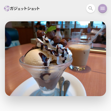
すべて
スマホ
PC関連
カメラ
ウェアラ
セール情報
スマートホーム
アクションカメラ
カメラ
回線
iPhone
iPad
Mac
Android
コラム
ガイド
ニュース
オーディオ
周辺機器