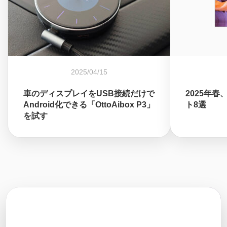
2025/04/15
車のディスプレイをUSB接続だけで
2025年
Android化できる「OttoAibox P3」
ト8選
を試す