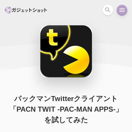
すべて
スマホ
PC関連
カメラ
ウェアラ
セール情報
スマートホーム
アクションカメラ
カメラ
回線
iPhone
iPad
Mac
Android
コラム
ガイド
ニュース
オーディオ
周辺機器
パックマンTwitterクライアント
「PACN TWIT ‐PAC-MAN APPS‐」
を試してみた