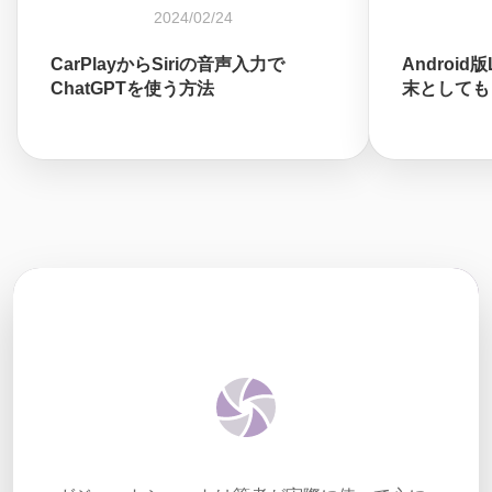
2024/02/24
CarPlayからSiriの音声入力で
Android
ChatGPTを使う方法
末としても