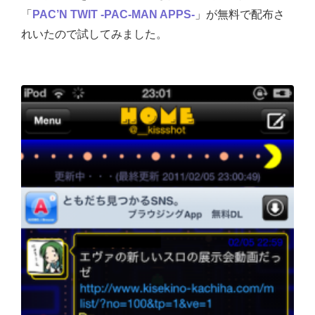
「
PAC’N TWIT ‐PAC-MAN APPS‐
」が無料で配布さ
れいたので試してみました。