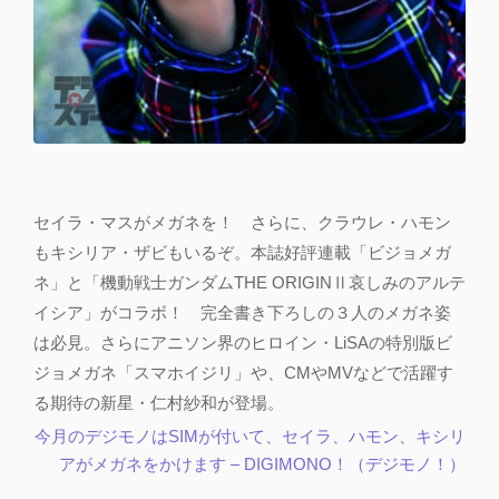
セイラ・マスがメガネを！ さらに、クラウレ・ハモン
もキシリア・ザビもいるぞ。本誌好評連載「ビジョメガ
ネ」と「機動戦士ガンダムTHE ORIGINⅡ哀しみのアルテ
イシア」がコラボ！ 完全書き下ろしの３人のメガネ姿
は必見。さらにアニソン界のヒロイン・LiSAの特別版ビ
ジョメガネ「スマホイジリ」や、CMやMVなどで活躍す
る期待の新星・仁村紗和が登場。
今月のデジモノはSIMが付いて、セイラ、ハモン、キシリ
アがメガネをかけます – DIGIMONO！（デジモノ！）