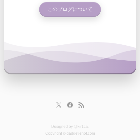
このブログについて
Designed by
@kir1ca
.
Copyright © gadget-shot.com