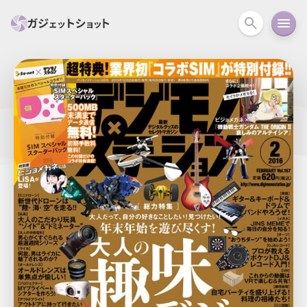
すべて
スマホ
PC関連
カメラ
ウェアラ
セール情報
スマートホーム
アクションカメラ
カメラ
回線
iPhone
iPad
Mac
Android
コラム
ガイド
ニュース
オーディオ
周辺機器