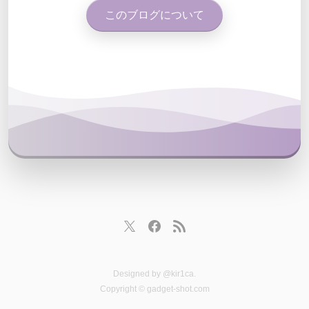
このブログについて
Designed by
@kir1ca
.
Copyright © gadget-shot.com