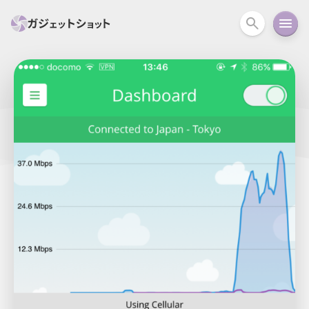
すべて
スマホ
PC関連
カメラ
ウェアラ
セール情報
スマートホーム
アクションカメラ
カメラ
回線
iPhone
iPad
Mac
Android
コラム
ガイド
ニュース
オーディオ
周辺機器