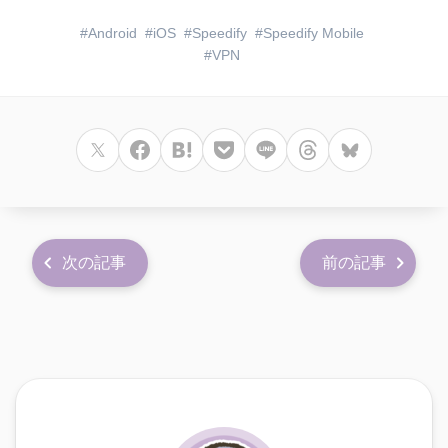
Android
iOS
Speedify
Speedify Mobile
VPN
次の記事
前の記事