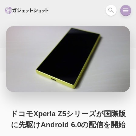
すべて
スマホ
PC関連
カメラ
ウェアラ
セール情報
スマートホーム
アクションカメラ
カメラ
回線
iPhone
iPad
Mac
Android
コラム
ガイド
ニュース
オーディオ
周辺機器
ドコモXperia Z5シリーズが国際版
に先駆けAndroid 6.0の配信を開始