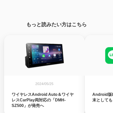
もっと読みたい方はこちら
2024/05/25
ワイヤレスAndroid Auto＆ワイヤ
Android
レスCarPlay両対応の「DMH-
末としても
SZ500」が発売へ