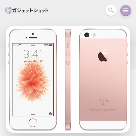
すべて
スマホ
PC関連
カメラ
ウェアラ
セール情報
スマートホーム
アクションカメラ
カメラ
回線
iPhone
iPad
Mac
Android
コラム
ガイド
ニュース
オーディオ
周辺機器