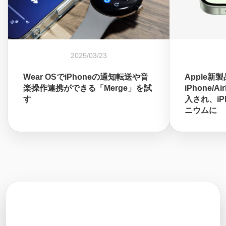
2025/03/23
Wear OSでiPhoneの通知転送や音
Apple新
楽操作連携ができる「Merge」を試
iPhone/A
す
入され、iPh
ニウムに