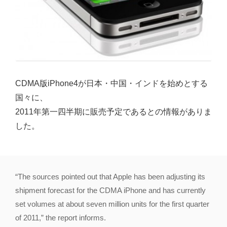
CDMA版iPhone4が日本・中国・インドを始めとする
国々に、
2011年第一四半期に販売予定であるとの情報がありま
した。
“The sources pointed out that Apple has been adjusting its
shipment forecast for the CDMA iPhone and has currently
set volumes at about seven million units for the first quarter
of 2011,” the report informs.