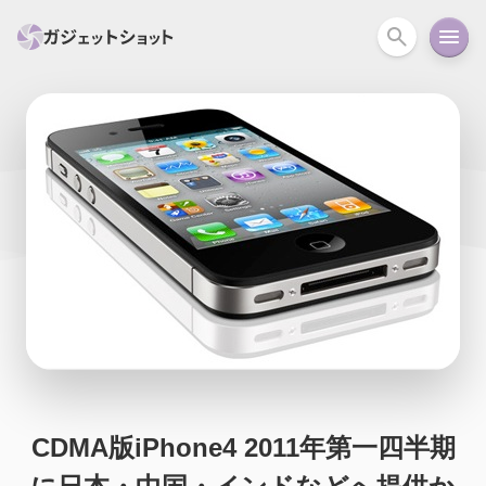
すべて
スマホ
PC関連
カメラ
ウェアラ
セール情報
スマートホーム
アクションカメラ
カメラ
回線
iPhone
iPad
Mac
Android
コラム
ガイド
ニュース
オーディオ
周辺機器
CDMA版iPhone4 2011年第一四半期