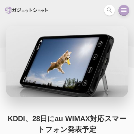
すべて
スマホ
PC関連
カメラ
ウェアラ
セール情報
スマートホーム
アクションカメラ
カメラ
回線
iPhone
iPad
Mac
Android
コラム
ガイド
ニュース
オーディオ
周辺機器
KDDI、28日にau WiMAX対応スマー
トフォン発表予定