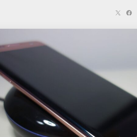
連
カメラ
ウェアラブル
スマートホーム
車・バイク
オ
ションカメラ
カメラ
回線
iPhone
iPad
Mac
Andr