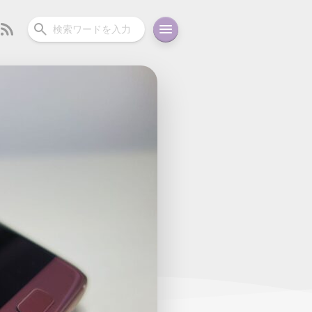
ーディオ
充電関連
その他
oid
コラム
ガイド