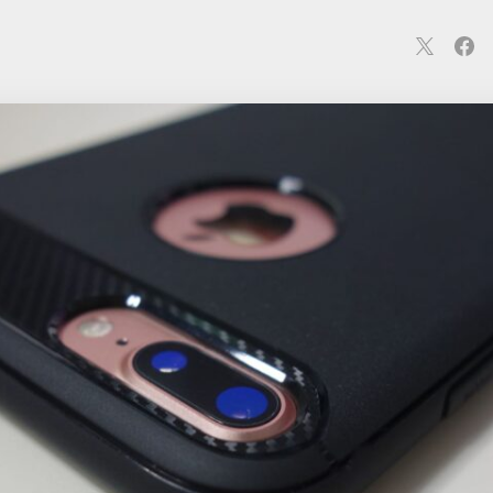
連
カメラ
ウェアラブル
スマートホーム
車・バイク
オ
ションカメラ
カメラ
回線
iPhone
iPad
Mac
Andr