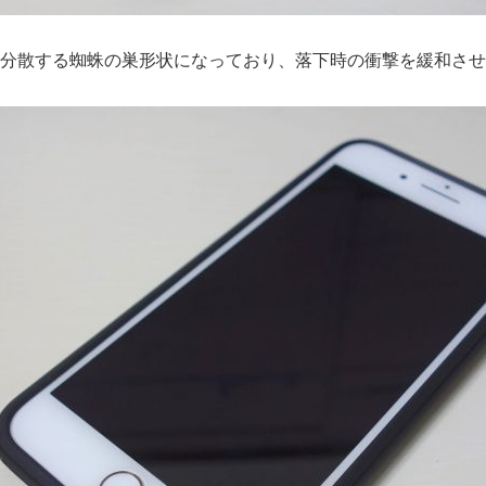
分散する蜘蛛の巣形状になっており、落下時の衝撃を緩和させ