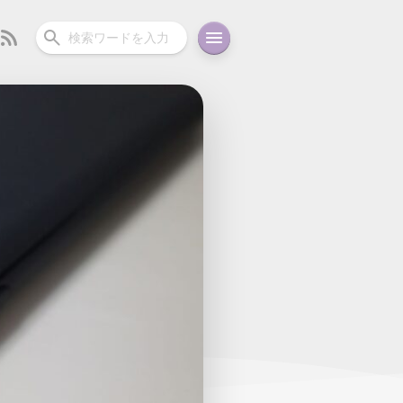
ーディオ
充電関連
その他
oid
コラム
ガイド