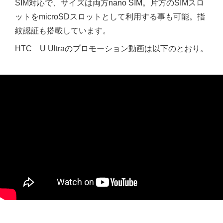
SIM対応で、サイズは両方nano SIM。片方のSIMスロ
ットをmicroSDスロットとして利用する事も可能。指
紋認証も搭載しています。
HTC U Ultraのプロモーション動画は以下のとおり。