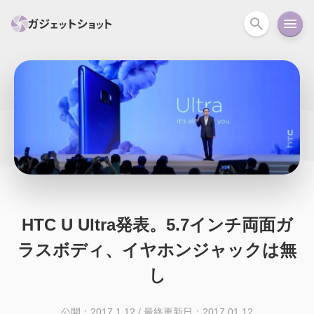
すべて
スマホ
PC関連
カメラ
ウェアラ
セール情報
スマートホーム
アクションカメラ
カメラ
回線
iPhone
iPad
Mac
Android
コラム
ガイド
ニュース
オーディオ
周辺機器
HTC U Ultra発表。5.7インチ両面ガ
ラスボディ、イヤホンジャックは無
し
公開：2017.1.12
/
最終更新日：2017.01.12