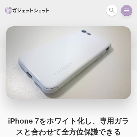
すべて
スマホ
PC関連
カメラ
ウェアラ
セール情報
スマートホーム
アクションカメラ
カメラ
回線
iPhone
iPad
Mac
Android
コラム
ガイド
ニュース
オーディオ
周辺機器
iPhone 7をホワイト化し、専用ガラ
スと合わせて全方位保護できる