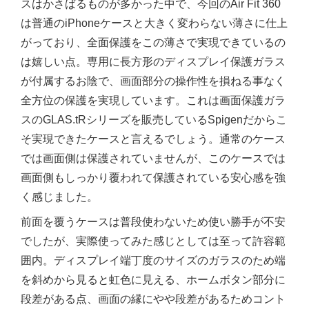
スはかさばるものが多かった中で、今回のAir Fit 360
は普通のiPhoneケースと大きく変わらない薄さに仕上
がっており、全面保護をこの薄さで実現できているの
は嬉しい点。専用に長方形のディスプレイ保護ガラス
が付属するお陰で、画面部分の操作性を損ねる事なく
全方位の保護を実現しています。これは画面保護ガラ
スのGLAS.tRシリーズを販売しているSpigenだからこ
そ実現できたケースと言えるでしょう。通常のケース
では画面側は保護されていませんが、このケースでは
画面側もしっかり覆われて保護されている安心感を強
く感じました。
前面を覆うケースは普段使わないため使い勝手が不安
でしたが、実際使ってみた感じとしては至って許容範
囲内。ディスプレイ端丁度のサイズのガラスのため端
を斜めから見ると虹色に見える、ホームボタン部分に
段差がある点、画面の縁にやや段差があるためコント