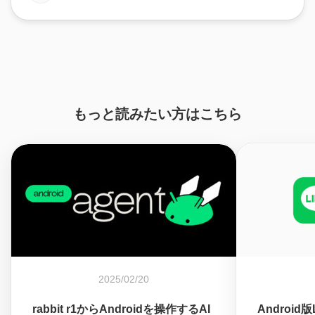
もっと読みたい方はこちら
2025/02/20
rabbit r1からAndroidを操作するAI
Android