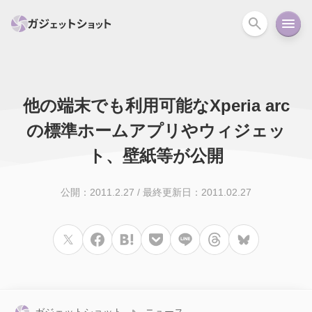
他の端末でも利用可能なXperia arc
すべて
スマホ
PC関連
カメラ
ウェアラ
の標準ホームアプリやウィジェッ
セール情報
スマートホーム
ト、壁紙等が公開
アクションカメラ
カメラ
回線
iPhone
iPad
Mac
Android
コラム
公開：2011.2.27
/
最終更新日：2011.02.27
ガイド
ニュース
オーディオ
周辺機器