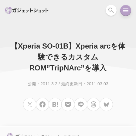
【Xperia SO-01B】Xperia arcを体
すべて
スマホ
PC関連
カメラ
ウェアラ
験できるカスタム
セール情報
ROM”TripNArc”を導入
スマートホーム
アクションカメラ
カメラ
回線
iPhone
iPad
Mac
Android
コラム
公開：2011.3.2
/
最終更新日：2011.03.03
ガイド
ニュース
オーディオ
周辺機器