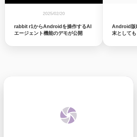
2025/02/20
rabbit r1からAndroidを操作するAI
Android
エージェント機能のデモが公開
末としても