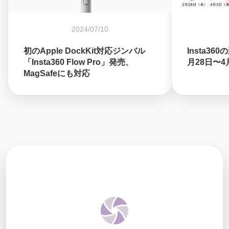
2024/07/10
初のApple DockKit対応ジンバル
Insta3
「Insta360 Flow Pro」発売、
月28日〜
MagSafeにも対応