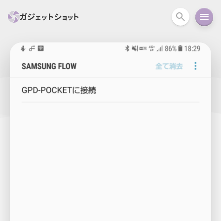
すべて
スマホ
PC関連
カメラ
ウェアラ
セール情報
スマートホーム
アクションカメラ
カメラ
回線
iPhone
iPad
Mac
Android
コラム
ガイド
ニュース
オーディオ
周辺機器