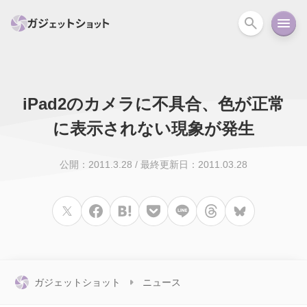
iPad2のカメラに不具合、色が正常
すべて
スマホ
PC関連
カメラ
ウェアラ
に表示されない現象が発生
セール情報
スマートホーム
アクションカメラ
カメラ
公開：2011.3.28
/
最終更新日：2011.03.28
回線
iPhone
iPad
Mac
Android
コラム
ガイド
ニュース
オーディオ
周辺機器
ガジェットショット
ニュース