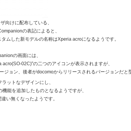
riaユーザ向けに配布している、
Companionの表記によると、
にカスタムした新モデルの名称はXperia acroになるようです。
mpanionの画面には、
” “Xperia acro(SO-02C)”の二つのアイコンが表示されますが、
ージョン、後者がdocomoからリリースされるバージョンだ
 arcをフラットなデザインにし、
けの機能を追加したものとなるようですが、
間違い無くなったようです。