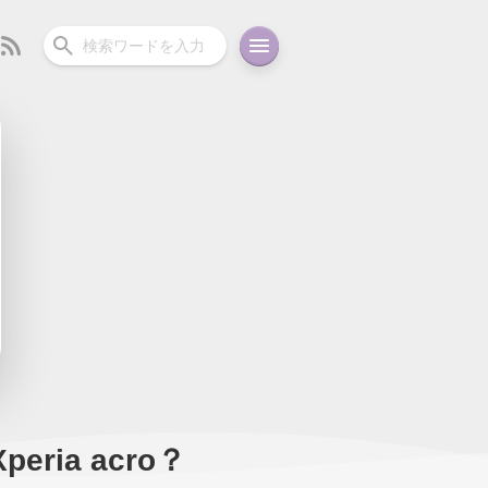
ーディオ
充電関連
その他
oid
コラム
ガイド
eria acro？