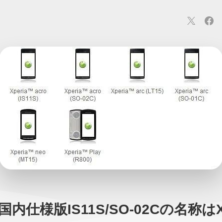
連
カメラ
ウェアラブル
スマートホーム
車・バイク
オ
ションカメラ
カメラ
回線
iPhone
iPad
Mac
Andr
cの国内仕様版IS11S/SO-02Cの名称はXp