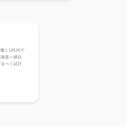
くUI/UXデ
北海道へ移住
するべく試行