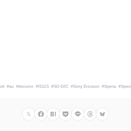
oid
au
docomo
IS11S
SO-02C
Sony Ericsson
Xperia
Xperi