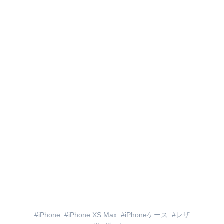
iPhone
iPhone XS Max
iPhoneケース
レザ