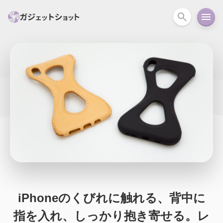
すべて
スマホ
PC関連
カメラ
ウェアラ
セール情報
スマートホーム
アクションカメラ
カメラ
回線
iPhone
iPad
Mac
Android
コラム
ガイド
ニュース
オーディオ
周辺機器
iPhoneのくびれに触れる、背中に
指を入れ、しっかり抱き寄せる。レ