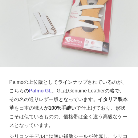
Palmoの上位版としてラインナップされているのが、
こちらの
Palmo GL
。GLはGenuine Leatherの略で、
その名の通りレザー版となっています。
イタリア製本
革
を日本の職人が
100%手縫い
で仕上げており、形状
こそは似ているものの、価格帯は全く違う高級なケー
スとなっています。
シリコンモデルには無い補助シールが付属し、シリコ