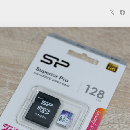
連
カメラ
ウェアラブル
スマートホーム
車・バイク
オ
ションカメラ
カメラ
回線
iPhone
iPad
Mac
Andr