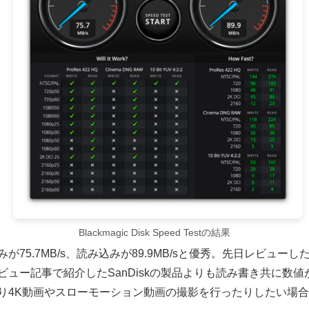
Blackmagic Disk Speed Testの結果
75.7MB/s、読み込みが89.9MB/sと優秀。先日レビューし
ビュー記事で紹介したSanDiskの製品よりも読み書き共に数
り4K動画やスローモーション動画の撮影を行ったりしたい場