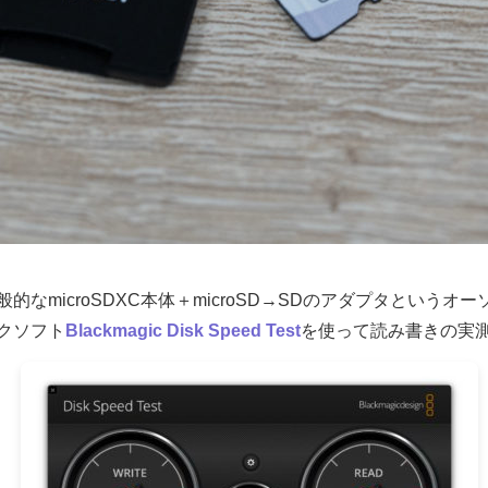
なmicroSDXC本体＋microSD→SDのアダプタというオ
クソフト
Blackmagic Disk Speed Test
を使って読み書きの実