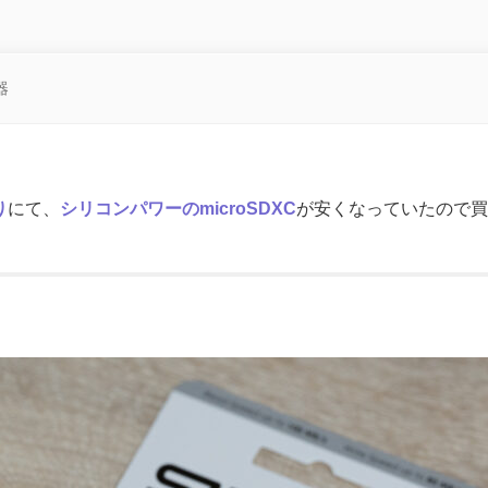
器
り
にて、
シリコンパワーのmicroSDXC
が安くなっていたので買