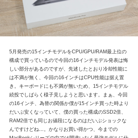
5月発売の15インチモデルをCPU/GPU/RAM最上位の
構成で買っているので今回の16インチモデル発表は悔
しい部分があるのですが、先述したとおり冷却性能に
は不満が無く、今回の16インチはCPU性能は据え置
き。キーボードにも不満が無いため、15インチモデル
続投でしばらく様子見しようと思います。まぁ、今回
の16インチ、為替の関係か僕が15インチ買った時より
だいぶ安くなっていて、僕の買った構成のSSD2倍、
RAM2倍でも同じお値段になるのはだいぶショックな
んですけどね…。かなりお買い得かつ、今までの
MacBookシリーズの中では間違いなく最強モデルに仕