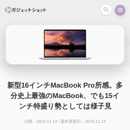
すべて
スマホ
PC関連
カメラ
ウェアラ
セール情報
スマートホーム
アクションカメラ
カメラ
回線
iPhone
iPad
Mac
Android
コラム
新型16インチMacBook Pro所感。多
ガイド
ニュース
オーディオ
周辺機器
分史上最強のMacBook、でも15イ
ンチ特盛り勢としては様子見
公開：2019.11.14
/
最終更新日：2019.11.15