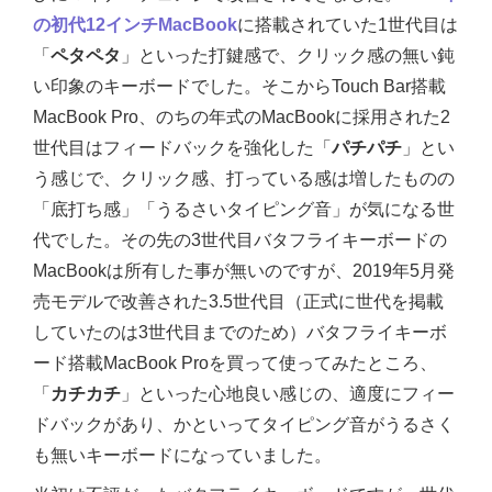
の初代12インチMacBook
に搭載されていた1世代目は
「
ペタペタ
」といった打鍵感で、クリック感の無い鈍
い印象のキーボードでした。そこからTouch Bar搭載
MacBook Pro、のちの年式のMacBookに採用された2
世代目はフィードバックを強化した「
パチパチ
」とい
う感じで、クリック感、打っている感は増したものの
「底打ち感」「うるさいタイピング音」が気になる世
代でした。その先の3世代目バタフライキーボードの
MacBookは所有した事が無いのですが、2019年5月発
売モデルで改善された3.5世代目（正式に世代を掲載
していたのは3世代目までのため）バタフライキーボ
ード搭載MacBook Proを買って使ってみたところ、
「
カチカチ
」といった心地良い感じの、適度にフィー
ドバックがあり、かといってタイピング音がうるさく
も無いキーボードになっていました。