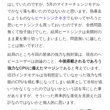
はしていたのですが、5月のマイナーチェンジモデル
でかなり落ち着いたのではないかと思います。熱暴走
しようものなら
ヒートシンクネタ
でもやってやろうと
思いヒートシンクも買っておいたのですが、全然問題
無くて拍子抜けでした。結局ヒートシンクは未開封の
まま夏を乗り切ってしまいました。問題無いに越した
ことは無いですけど。
結局のところ今回の筐体の強力な熱対策は、現在のヘ
ビーユーザーは勿論のこと、
今後搭載されるであろう
強力なCPUに備えたマージン
であると考えています。
旧15インチモデルは当初想定していなかった強力な性
能のCPUを積む事になってしまい結果として冷却が追
いつかなくなったのではないかという話を耳にした事
がありますが、そういった将来的な進化を見据えた設
計なのではないかと個人的に思います。