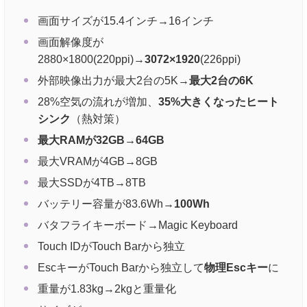
画面サイズが15.4インチ→16インチ
画面解像度が
2880×1800(220ppi)→
3072×1920
(226ppi)
外部映像出力が最大2台の5K→
最大2台の6K
28%空気の流れが増加、
35%大きくなったヒート
シンク
（熱対策）
最大RAMが32GB→64GB
最大VRAMが4GB→8GB
最大SSDが4TB→8TB
バッテリー容量が83.6Wh→
100Wh
バタフライキーボード→Magic Keyboard
Touch IDがTouch Barから独立
EscキーがTouch Barから独立して
物理Escキー
に
重量が1.83kg→2kgと重量化