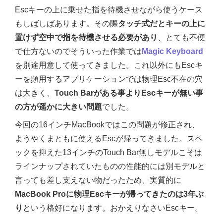
Escキーの上に乗せた指を待機させながら使うケース
もしばしばあります。その際
タッチ式だとキーの上に
置けず空中で指を待機させる必要があり
、とても不便
で仕方ないのでそういった作業では
Magic Keyboard
を別途用意して使ってきました。これ以外にもEscキ
ーを頻用するアプリケーションでは物理Esc不在の穴
は大きく、
Touch Barがある事よりEscキーが無い事
の方が遥かに大きい問題
でした。
今回の16インチMacBookではこの問題が修正され、
ようやくまともに使えるEscが帰ってきました。スペ
ックを抑えた13インチのTouch Bar無しモデルこそは
ラインナップされていたものの性能的には別モデルと
言っても差し支えない物だったため、実質的に
MacBook Proに物理Escキーが帰ってきたのは3年ぶ
り
という格好になります。おかえりなさいEscキー。