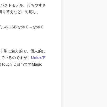
コンパクトモデル。打ちやすさ
・切り替えなどに対応し、
type C – type C
。
どれも非常に魅力的で、個人的に
換えているのですが、
Unloxア
ch ID目当てでMagic