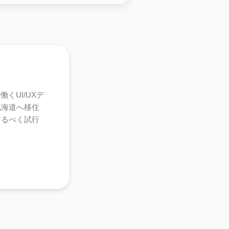
くUI/UXデ
北海道へ移住
するべく試行