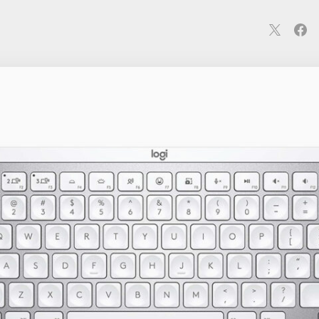
連
カメラ
ウェアラブル
スマートホーム
車・バイク
オ
ションカメラ
カメラ
回線
iPhone
iPad
Mac
Andr