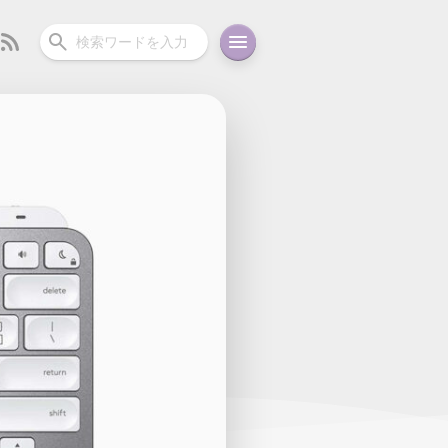
ーディオ
充電関連
その他
oid
コラム
ガイド