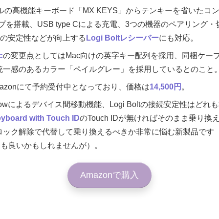
ジクールの高機能キーボード「MX KEYS」からテンキーを省いた
を搭載、USB type Cによる充電、3つの機器のペアリング
て接続の安定性などが向上する
Logi Boltレシーバー
にも対応。
c
の変更点としてはMac向けの英字キー配列を採用、同梱ケーブルをUSB 
品と統一感のあるカラー「ペイルグレー」を採用しているとのこと
mazonにて予約受付中となっており、価格は
14,500円
。
 Flowによるデバイス間移動機能、Logi Boltの接続安定性は
yboard with Touch ID
のTouch IDが無ければそのまま乗り
によるロック解除で代替して乗り換えるべきか非常に悩む新製品です（Tou
しても良いかもしれませんが）。
Amazonで購入