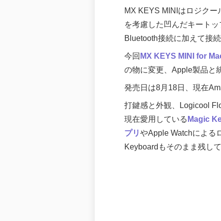
MX KEYS MINIはロ
を考慮した凹んだキートップ
Bluetooth接続に加え
今回
MX KEYS MINI for Ma
の物に変更、Apple製
発売日は8月18日、現在A
打鍵感と外観、Logicool
現在愛用している
Magic Ke
プリ
やApple Watch
Keyboardもそのまま残