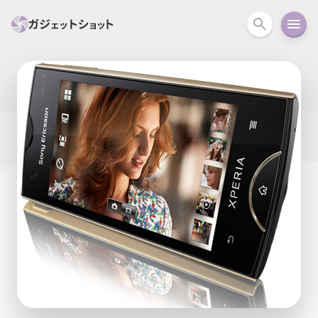
すべて
スマホ
PC関連
カメラ
ウェアラ
セール情報
スマートホーム
アクションカメラ
カメラ
回線
iPhone
iPad
Mac
Android
コラム
ガイド
ニュース
オーディオ
周辺機器