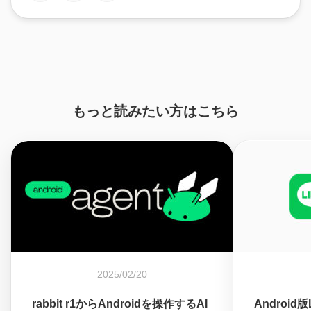
もっと読みたい方はこちら
2025/02/20
rabbit r1からAndroidを操作するAI
Android