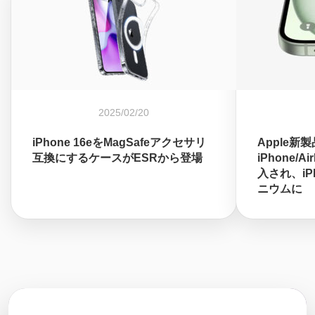
2025/02/20
iPhone 16eをMagSafeアクセサリ
Apple新
互換にするケースがESRから登場
iPhone/A
入され、iPh
ニウムに