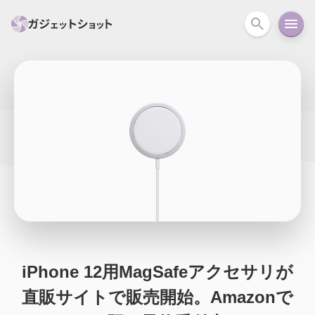
すべて
スマホ
PC関連
カメラ
ウェアラ
セール情報
スマートホーム
アクションカメラ
カメラ
回線
iPhone
iPad
Mac
Android
コラム
ガイド
ニュース
オーディオ
周辺機器
iPhone 12用MagSafeアクセサリが
直販サイトで販売開始。Amazonで